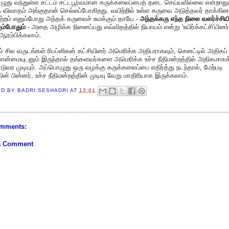
ுது வந்துள்ள சட்டம் சட்டபூர்வமான கருக்கலைப்பைத் தடை செய்யவில்லை என்றாலும
 விவாதம் அங்குதான் செல்லப்போகிறது. வயிற்றில் உள்ள கருவை அடுத்தவர் தாக்கின
ற்றம் எனும்போது அந்தக் கருவைச் சுமக்கும் தாயே -
அந்தக்கரு எந்த நிலை வளர்ச்சியி
ும்போதும்
- அதை அழிக்க நினைப்பது எவ்விதத்தில் நியாயம் என்று 'உயிர்க்கட்சி'யினர்
ஆரம்பிக்கலாம்.
் சில வருடங்கள் ரிபப்ளிகன் கட்சியினர் அமெரிக்க அதிபராகவும், செனட்டில் அதிகப்
பான்மையுடனும் இருந்தால் தங்களவர்களை அமெரிக்க உச்ச நீதிமன்றத்தில் அதிகமாகக
வர முடியும். அப்பொழுது ஒரு வழக்கு கருக்கலைப்பை எதிர்த்து நடந்தால், மேற்படி
தின் பின்னர், உச்ச நீதிமன்றத்தின் முடிவு வேறு மாதிரியாக இருக்கலாம்.
ED BY
BADRI SESHADRI
AT
13:01
mments:
a Comment