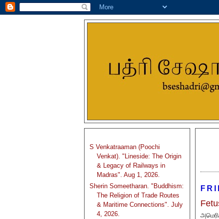
S Venkatraaman (Poochi
Venkat). "Lineside: The Origin
& Legacy of Railways in
Madras". Aug 1, 2026.
Sherin Someetharan. "Buddhism:
FRI
The Religion of Trade Routes
Fetu
& Maritime Connections". July
4, 2026.
அமெரி