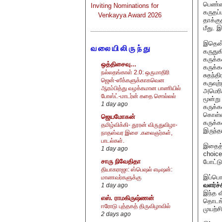
பெண்ணி
Inviting Nominations for
கருதப்
Venkayya Award 2026
தாக்கு
மீது.
இதென்ன
வலையிலிருந்து
கருதுக
கருக்க
ஒத்திசைவு...
கருக்க
நல்லதங்காள் 2.0: ஒருமாதிரி
சுதந்த
ஜென்-ஸீக்களுக்காகவென
கருவுற
ஆரம்பித்து வழக்கமான பாணியில்
அமெரிக
போஸ்ட்-மாடர்ன் கதை சொல்லல்
மூன்று
1 day ago
கருக்க
கொள்ள 
ஜெயமோகன்
கருக்க
தமிழ்விக்கி- தூரன் விருதுவிழா-
இருந்த
நாதஸ்வர இசை .கலைஞர்கள்,
பாடல்கள்.
இதைத் 
1 day ago
choice
சாரு நிவேதிதா
போட்டு
தியாகராஜா: ஸ்பெஷல் எடிஷன்:
இப்பொழ
மாணவர்களுக்கு
வளர்ச்
1 day ago
இந்த வ
எஸ். ராமகிருஷ்ணன்
தொடங்க
ஈரோடு புத்தகத் திருவிழாவில்
முயற்ச
2 days ago