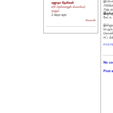
இப்பொழ
சுஜாதா தேசிகன்
அடுத்த
ஸ்ரீ அரங்கராஜன் ஸ்வாமியும்
அது கு
நானும்
இருக்க
2 days ago
கேட்க 
Show All
இன்னும
பெரும்
கொண்டு
சட்டத்
POST
No co
Post 