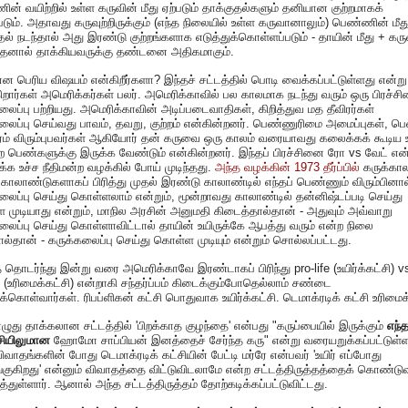
ன் வயிற்றில் உள்ள கருவின் மீது ஏற்படும் தாக்குதல்களும் தனியான குற்றமாகக்
படும். அதாவது கருவுற்றிருக்கும் (எந்த நிலையில் உள்ள கருவானாலும்) பெண்ணின் மீத
தல் நடந்தால் அது இரண்டு குற்றங்களாக எடுத்துக்கொள்ளப்படும் - தாயின் மீது + கரு
 இதனால் தாக்கியவருக்கு தண்டனை அதிகமாகும்.
 பெரிய விஷயம் என்கிறீர்களா? இந்தச் சட்டத்தில் பொடி வைக்கப்பட்டுள்ளது என்று
ிறார்கள் அமெரிக்கர்கள் பலர். அமெரிக்காவில் பல காலமாக நடந்து வரும் ஒரு பிரச்ச
லைப்பு பற்றியது. அமெரிக்காவின் அடிப்படைவாதிகள், கிறித்துவ மத தீவிரர்கள்
லைப்பு செய்வது பாவம், தவறு, குற்றம் என்கின்றனர். பெண்ணுரிமை அமைப்புகள், ப
ிரம் விரும்புபவர்கள் ஆகியோர் தன் கருவை ஒரு காலம் வரையாவது கலைக்கக் கூடிய 
்ற பெண்களுக்கு இருக்க வேண்டும் என்கின்றனர். இந்தப் பிரச்சினை ரோ vs வேட் என்
்க உச்ச நீதிமன்ற வழக்கில் போய் முடிந்தது.
அந்த வழக்கின் 1973 தீர்ப்பில்
கருக்கா
 காலாண்டுகளாகப் பிரித்து முதல் இரண்டு காலாண்டில் எந்தப் பெண்ணும் விரும்பினால
லைப்பு செய்து கொள்ளலாம் என்றும், மூன்றாவது காலாண்டில் தன்னிஷ்டப்படி செய்து
முடியாது என்றும், மாநில அரசின் அனுமதி கிடைத்தால்தான் - அதுவும் அவ்வாறு
லைப்பு செய்து கொள்ளாவிட்டால் தாயின் உயிருக்கே ஆபத்து வரும் என்ற நிலை
ால்தான் - கருக்கலைப்பு செய்து கொள்ள முடியும் என்றும் சொல்லப்பட்டது.
தொடர்ந்து இன்று வரை அமெரிக்காவே இரண்டாகப் பிரிந்து pro-life (உயிர்க்கட்சி) vs
 (உரிமைக்கட்சி) என்றாகி சந்தர்ப்பம் கிடைக்கும்போதெல்லாம் சண்டை
க்கொள்வார்கள். ரிபப்ளிகன் கட்சி பொதுவாக உயிர்க்கட்சி. டெமாக்ரடிக் கட்சி உரிமைக்
ுது தாக்கலான சட்டத்தில் 'பிறக்காத குழந்தை' என்பது "கருப்பையில் இருக்கும்
எந்
சியிலுமான
ஹோமோ சாப்பியன் இனத்தைச் சேர்ந்த கரு" என்று வரையறுக்கப்பட்டுள்ள
ிவாதங்களின் போது டெமாக்ரடிக் கட்சியின் பேட்டி மர்ரே என்பவர் 'உயிர் எப்போது
ுகிறது' என்னும் விவாதத்தை விட்டுவிடலாமே என்ற சட்டத்திருத்தத்தைக் கொண்டு
ித்துள்ளார். ஆனால் அந்த சட்டத்திருத்தம் தோற்கடிக்கப்பட்டுவிட்டது.