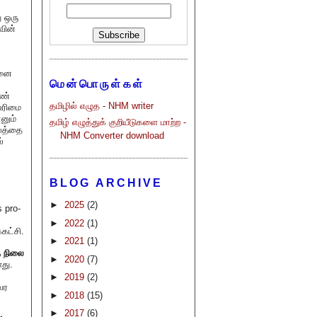
ு ஒரு
வின்
ினை
மென்பொருள்கள்
ெண்
தமிழில் எழுத - NHM writer
உரிமை
னும்
தமிழ் எழுத்துக் குறியீடுகளை மாற்ற -
லத்தை
NHM Converter download
்
BLOG ARCHIVE
►
2025
(2)
 pro-
►
2022
(1)
கட்சி.
►
2021
(1)
த நிலை
►
2020
(7)
து.
►
2019
(2)
வர
►
2018
(15)
►
2017
(6)