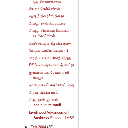
ஒரு இலவசத்தளம்
கேமரா செல்பேசிகள்
ஆம்பூர் நிகழ்ச்சி நிறைவு
ஆம்பூர் கணினிப்பட்டறை
ஆம்பூர் திசைகள் இயக்கம் -
படக்காட்சிகள்
பின்தொடரும் நிழலின் குரல்
தேர்தல் சுவரொட்டிகள் - 1
பாரதீய பாஷா பரிஷத் விருது
RSS செய்தியோடைத் திரட்டு
ஐராவதம் மகாதேவன் பற்றி
மேலும்
தமிழோவியம் கிரிக்கெட் பத்தி
அத்வானியின் ரதம்
அந்த நாள் ஞாபகம் -
soc.culture.tamil
Livelihood Advancement
Business School - LABS
►
Feb 2004
(36)