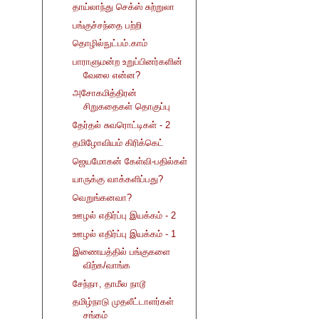
தாய்லாந்து செக்ஸ் சுற்றுலா
பங்குச்சந்தை பற்றி
தொழில்நுட்பம்.காம்
பாராளுமன்ற உறுப்பினர்களின்
வேலை என்ன?
அசோகமித்திரன்
சிறுகதைகள் தொகுப்பு
தேர்தல் சுவரொட்டிகள் - 2
தமிழோவியம் கிரிக்கெட்
ஜெயமோகன் கேள்வி-பதில்கள்
யாருக்கு வாக்களிப்பது?
வெறுங்கனவா?
ஊழல் எதிர்ப்பு இயக்கம் - 2
ஊழல் எதிர்ப்பு இயக்கம் - 1
இணையத்தில் பங்குகளை
விற்க/வாங்க
சேந்நஈ, தாமீல நாடூ
தமிழ்நாடு முதலீட்டாளர்கள்
சங்கம்