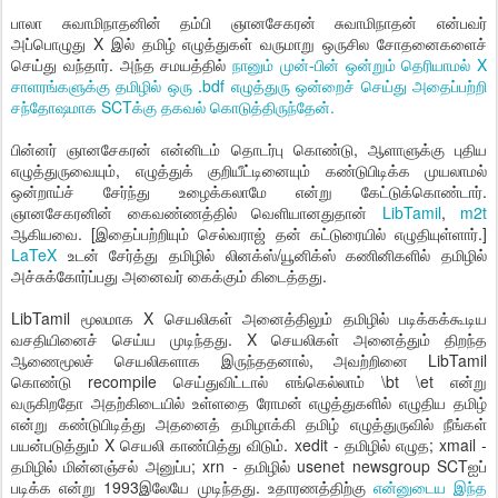
பாலா சுவாமிநாதனின் தம்பி ஞானசேகரன் சுவாமிநாதன் என்பவர்
அப்பொழுது X இல் தமிழ் எழுத்துகள் வருமாறு ஒருசில சோதனைகளைச்
செய்து வந்தார். அந்த சமயத்தில்
நானும் முன்-பின் ஒன்றும் தெரியாமல் X
சாளரங்களுக்கு தமிழில் ஒரு .bdf எழுத்துரு ஒன்றைச் செய்து அதைப்பற்றி
சந்தோஷமாக SCTக்கு தகவல் கொடுத்திருந்தேன்.
பின்னர் ஞானசேகரன் என்னிடம் தொடர்பு கொண்டு, ஆளாளுக்கு புதிய
எழுத்துருவையும், எழுத்துக் குறியீட்டினையும் கண்டுபிடிக்க முயலாமல்
ஒன்றாய்ச் சேர்ந்து உழைக்கலாமே என்று கேட்டுக்கொண்டார்.
ஞானசேகரனின் கைவண்ணத்தில் வெளியானதுதான்
LibTamil
,
m2t
ஆகியவை. [இதைப்பற்றியும் செல்வராஜ் தன் கட்டுரையில் எழுதியுள்ளார்.]
LaTeX
உடன் சேர்த்து தமிழில் லினக்ஸ்/யூனிக்ஸ் கணினிகளில் தமிழில்
அச்சுக்கோர்ப்பது அனைவர் கைக்கும் கிடைத்தது.
LibTamil மூலமாக X செயலிகள் அனைத்திலும் தமிழில் படிக்கக்கூடிய
வசதியினைச் செய்ய முடிந்தது. X செயலிகள் அனைத்தும் திறந்த
ஆணைமூலச் செயலிகளாக இருந்ததனால், அவற்றினை LibTamil
கொண்டு recompile செய்துவிட்டால் எங்கெல்லாம் \bt \et என்று
வருகிறதோ அதற்கிடையில் உள்ளதை ரோமன் எழுத்துகளில் எழுதிய தமிழ்
என்று கண்டுபிடித்து அதனைத் தமிழாக்கி தமிழ் எழுத்துருவில் நீங்கள்
பயன்படுத்தும் X செயலி காண்பித்து விடும். xedit - தமிழில் எழுத; xmail -
தமிழில் மின்னஞ்சல் அனுப்ப; xrn - தமிழில் usenet newsgroup SCTஐப்
படிக்க என்று 1993இலேயே முடிந்தது. உதாரணத்திற்கு
என்னுடைய இந்த