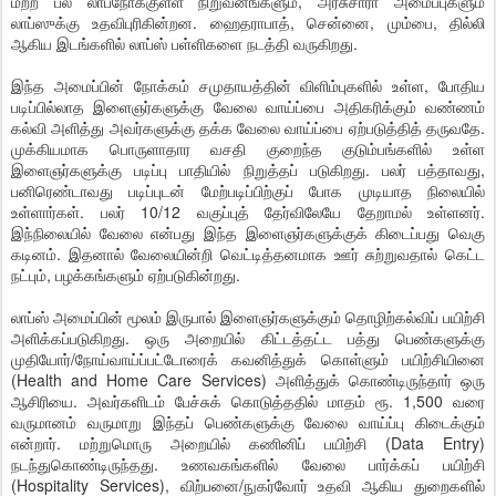
மற்ற பல லாபநோக்குள்ள நிறுவனங்களும், அரசுசாரா அமைப்புகளும்
லாப்ஸுக்கு உதவிபுரிகின்றன. ஹைதராபாத், சென்னை, மும்பை, தில்லி
ஆகிய இடங்களில் லாப்ஸ் பள்ளிகளை நடத்தி வருகிறது.
இந்த அமைப்பின் நோக்கம் சமுதாயத்தின் விளிம்புகளில் உள்ள, போதிய
படிப்பில்லாத இளைஞர்களுக்கு வேலை வாய்ப்பை அதிகரிக்கும் வண்ணம்
கல்வி அளித்து அவர்களுக்கு தக்க வேலை வாய்ப்பை ஏற்படுத்தித் தருவதே.
முக்கியமாக பொருளாதார வசதி குறைந்த குடும்பங்களில் உள்ள
இளைஞர்களுக்கு படிப்பு பாதியில் நிறுத்தப் படுகிறது. பலர் பத்தாவது,
பனிரெண்டாவது படிப்புடன் மேற்படிப்பிற்குப் போக முடியாத நிலையில்
உள்ளார்கள். பலர் 10/12 வகுப்புத் தேர்விலேயே தேறாமல் உள்ளனர்.
இந்நிலையில் வேலை என்பது இந்த இளைஞர்களுக்குக் கிடைப்பது வெகு
கடினம். இதனால் வேலையின்றி வெட்டித்தனமாக ஊர் சுற்றுவதால் கெட்ட
நட்பும், பழக்கங்களும் ஏற்படுகின்றது.
லாப்ஸ் அமைப்பின் மூலம் இருபால் இளைஞர்களுக்கும் தொழிற்கல்விப் பயிற்சி
அளிக்கப்படுகிறது. ஒரு அறையில் கிட்டத்தட்ட பத்து பெண்களுக்கு
முதியோர்/நோய்வாய்ப்பட்டோரைக் கவனித்துக் கொள்ளும் பயிற்சியினை
(Health and Home Care Services) அளித்துக் கொண்டிருந்தார் ஒரு
ஆசிரியை. அவர்களிடம் பேச்சுக் கொடுத்ததில் மாதம் ரூ. 1,500 வரை
வருமானம் வருமாறு இந்தப் பெண்களுக்கு வேலை வாய்ப்பு கிடைக்கும்
என்றார். மற்றுமொரு அறையில் கணினிப் பயிற்சி (Data Entry)
நடந்துகொண்டிருந்தது. உணவகங்களில் வேலை பார்க்கப் பயிற்சி
(Hospitality Services), விற்பனை/நுகர்வோர் உதவி ஆகிய துறைகளில்