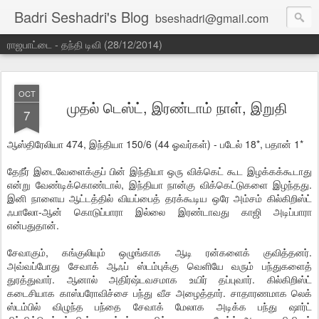
Badri Seshadri's Blog
bseshadri@gmail.com
ராஜபாட்டை - தந்தி டிவி (28/12/2014)
OCT
முதல் டெஸ்ட், இரண்டாம் நாள், இறுதி
7
ஆஸ்திரேலியா 474, இந்தியா 150/6 (44 ஓவர்கள்) - படேல் 18*, பதான் 1*
தேநீர் இடைவேளைக்குப் பின் இந்தியா ஒரு விக்கெட் கூட இழக்கக்கூடாது
என்று வேண்டிக்கொண்டால், இந்தியா நான்கு விக்கெட்டுகளை இழந்தது.
இனி நாளைய ஆட்டத்தில் வியப்பைத் தரக்கூடிய ஒரே அம்சம் கில்கிறிஸ்ட்
ஃபாலோ-ஆன் கொடுப்பாரா இல்லை இரண்டாவது காஜி அடிப்பாரா
என்பதுதான்.
சேவாகும், கங்குலியும் ஒழுங்காக ஆடி ரன்களைக் குவித்தனர்.
அவ்வப்போது சேவாக் ஆஃப் ஸ்டம்புக்கு வெளியே வரும் பந்துகளைத்
துரத்துவார். ஆனால் அதிர்ஷ்டவசமாக உயிர் தப்புவார். கில்கிறிஸ்ட்
கடைசியாக காஸ்பரோவிச்சை பந்து வீச அழைத்தார். சாதாரணமாக லெக்
ஸ்டம்பில் விழுந்த பந்தை சேவாக் மேலாக அடிக்க பந்து ஷார்ட்