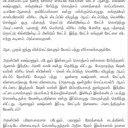
மிட்விக்கெட்டில் நின்ற லாங்கர் கையில் சுலபமான கேட்ச் ஆனது. விவிஎஸ்
லக்ஷ்மணும், கங்குலியும் சேர்ந்து கொஞ்சம் மானத்தைக் காப்பார்களா,
ஃபாலோ-ஆனைத் தவிர்ப்பார்களா என்று பார்க்கும்பொழுது, கங்குலியும்
காஸ்பரோவிச் வீசிய, மிடில் ஸ்டம்பில் விழுந்து ஆஃப் ஸ்டம்பிற்கு வெளியே
செல்லும் ஒரு பந்தைத் தொட்டு கில்கிறிஸ்டிடம் கேட்ச் கொடுத்து
அவுட்டானார். யுவராஜ் சிங் மெக்ராத் வீசிய அதே போன்ற ஒரு பந்தைத்
தொட்டு கில்கிறிஸ்டிடம் மீண்டும் கேட்ச். இந்த கேட்ச் கங்குலி கேட்சை விட
சற்று கடினம். அவ்வளவுதான்.
ஆக, முதல் ஐந்து விக்கெட்டுகளும் வேகப் பந்து வீச்சாளர்களுக்கே.
அதன்பின் லக்ஷ்மணும், படேலும் இன்னமும் கொஞ்சம் ரன்களை சேர்த்தனர்.
ஆனால் இந்திய அணி காலி என்று தெரிந்து விட்டது. போதாதற்கு ஷேன்
வார்ன் வீசிய லெக் ஸ்பின்னர் - லெக் ஸ்டம்பிற்கு வெளியே விழுந்து ஆஃப்
ஸ்டம்ப் நோக்கிப் போகும் பந்து - ஒன்றை லக்ஷ்மண், மைக் கேட்டிங்
விளையாடுவது போல விளையாடி (அதாவது ஒன்றுமே செய்யாமல்!) ஆஃப்
ஸ்டம்பை இழந்தார். ஷேன் வார்ன் இனி நிம்மதியாகத் தூங்குவார். இந்திய
மட்டையாளர்களும் டுபாக்கூர் பேர்வழிகள்தான், இனியும் இவர்களிடம் பயந்து
கொண்டிருக்க வேண்டியதில்லை என்று இப்பொழுது அவருக்குத் தெரிந்து
விட்டது. ஆனாலும் லக்ஷ்மண் இப்படி கேட்டிங் நிலையை அடைந்திருக்க
வேண்டாம்!
அதன்பின் பரிதாபகரமாக படேலும், பதானும் நேரத்தைக் கடத்தினர்.
இப்படியே விளையாடிக் கொண்டிருந்தால் அதிக நேரம் இவர்களால் நாளை