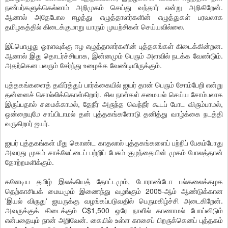
நண்பர்களுக்கெல்லாம் அறிமுகம் செய்து வந்தார் என்று அறிகிறேன்.
ஆனால் அதேபோல ஈழத்து எழுத்தாளர்களின் எழுத்துகள் பரவலாக
தமிழகத்தில் கிடைக்குமாறு யாரும் முயற்சிகள் செய்யவில்லை.
இப்பொழுது ஓரளவுக்கு ஈழ எழுத்தாளர்களின் புத்தகங்கள் கிடைக்கின்றன.
ஆனால் இது தொடர்ச்சியாக, இன்னமும் பெரும் அளவில் நடக்க வேண்டும்.
அதற்கென பலரும் சேர்ந்து உழைக்க வேண்டியிருக்கும்.
புத்தகங்களைத் தவிர்த்துப் பார்க்கையில் ஐயர் தான் பெரும் சோம்பேறி என்று
தன்னைச் சொல்லிக்கொள்கிறார். சில நாள்கள் சமையல் செய்ய சோம்பலாக
இருப்பதால் சமைக்காமல், தேநீர் அருந்த வெந்நீர் கூடப் போட விரும்பாமல்,
ஒன்றையுமே சாப்பிடாமல் தன் புத்தகங்களோடு தனித்து வாழ்க்கை நடத்தி
வருகிறார் ஐயர்.
ஐயர் புத்தகங்கள் மீது கொண்ட காதலால் புத்தகங்களைப் பற்றிப் பேசும்போது
அவரது முகம் சாக்லேட்டைப் பற்றிப் பேசும் குழந்தையின் முகம் போலத்தான்
தோற்றமளிக்கும்.
கனேடிய தமிழ் இலக்கியத் தோட்டமும், டோராண்டோ பல்கலைக்கழக
தெற்காசியக் மையமும் இணைந்து வழங்கும் 2005-ஆம் ஆண்டுக்கான
'இயல் விருது' ஐயருக்கு வழங்கப்படுவதில் பெருமகிழ்ச்சி அடைகிறேன்.
அவருக்குக் கிடைக்கும் C$1,500 ஒரே நாளில் காணாமல் போய்விடும்
என்பதையும் நான் அறிவேன். கையில் உள்ள காசைப் பிறருக்கெனப் புத்தகம்