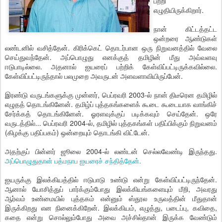
பற்றி
எழுதியிருக்கிறார்.
நான் கிட்டத்தட்ட
ஒன்றரை ஆண்டுகள்
லண்டனில் வசித்தேன். கிரிக்கெட் தொடர்பான ஒரு நிறுவனத்தில் வேலை
செய்துவந்தேன். அப்பொழுது எனக்குத் தமிழின் மீது அவ்வளவு
ஈடுபாடில்லை. அதனால் ஐயரைப் பற்றிக் கேள்விப்பட்டிருக்கவில்லை.
கேள்விப்பட்டிருந்தால் பலமுறை அவருடன் அளவளாவியிருப்பேன்.
இரண்டு வருடங்களுக்கு முன்னர், பெப்ரவரி 2003-ல் நான் திடீரென தமிழில்
எழுதத் தொடங்கினேன். தமிழ்ப் புத்தகங்களைக் கூடை கூடையாக வாங்கிச்
சேர்க்கத் தொடங்கினேன். ஓரளவுக்குப் படிக்கவும் செய்தேன். ஒரே
வருடத்தில்... பெப்ரவரி 2004-ல், தமிழில் புத்தகங்கள் பதிப்பிக்கும் நிறுவனம்
(கிழக்கு பதிப்பகம்) ஒன்றையும் தொடங்கி விட்டேன்.
அதற்குப் பின்னர் ஜூலை 2004-ல் லண்டன் செல்லவேண்டி இருந்தது.
அப்பொழுதுதான் பத்மநாப ஐயரைச் சந்தித்தேன்.
ஐயருக்கு இலக்கியத்தில் ஈடுபாடு உண்டு என்று கேள்விப்பட்டிருந்தேன்.
ஆனால் யோசித்துப் பார்க்கும்போது இலக்கியங்களையும் மீறி, அவரது
ஆர்வம் உண்மையில் புத்தகம் என்னும் ஸ்தூல உருவத்தின் மீதுதான்
இருக்கிறது என நினைக்கிறேன். இலக்கியம், எழுத்து, படைப்பு, கவிதை,
கதை என்று சொல்லும்போது அவை அச்சில்தான் இருக்க வேண்டும்