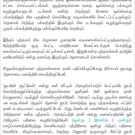
சட்டை செய்யமாட்டார்கள். குழந்தைக்கான கதை. ஒவ்வொரு பக்கமும்
எழுத்துக்களுடன் படங்கள் உண்டு. அதற்கும் மேலாக ஒவ்வொரு
பக்கத்திலும் சில பகுதிகள் வெவ்வேறு வடிவங்களில் வெட்டப்பட்டிருக்கும்.
அதனால் அடுத்த பக்கத்தில் இருக்கும் சில படங்களும் எழுத்துக்களும்
முதல் பக்கத்திலிருந்து பார்க்கும்போதே தெரியும்.
இந்தப் புத்தகம் மிக அழகான முறையில் வடிவமைக்கப்பட்டிருந்ததையும்,
நேர்த்தியோடு ஒரு பெட்டி மாதிரியான மேலட்டைக்குள் பொதிந்து
வைக்கப்பட்டிருப்பதையும் சுட்டிக்காட்டினார். இதுபோன்ற புத்தகங்கள் தமிழில்
வரவேண்டும் என்று தனக்கு இருக்கும் ஆசையைச் சொன்னார்.
சிறுவர்களுக்கான புத்தகங்களை நான் பதிப்பிக்கும்போது நிச்சயம் ஐயரது
ஆசையை மனத்தில் வைத்திருப்பேன்.
'ஐயரின் சூட்கேஸ்' என்று என் வீட்டில் அழைக்கப்படும் பெட்டியில் ஐயர்
கொடுத்தனுப்பியிருந்த புத்தகங்களை ஒன்றன் பின் ஒன்றாக நான்
மெதுவாகப் படித்துக் கொண்டிருக்கிறேன். அதைப் படித்து முடிக்க எனக்கு
பல வருடங்கள் ஆகும்! ஆனால் ஐயர் கொடுத்த ஒரு புத்தகத்தை மட்டும்
நான் உடனடியாகப் படித்துவிட்டேன். அது அண்டன் பாலசிங்கம் எழுதியிருந்த
'விடுதலை' என்ற புத்தகம். அதைப்பற்றி நான் எனது வலைப்பதிவில் ஓர்
அறிமுகப் பதிவை எழுதியிருந்தேன் (
ஒன்று
|
இரண்டு
|
மூன்று
).
யாழ்ப்பாணத்திலிருந்து வெளியாகும் பத்திரிகை ஒன்று அந்தப் பதிவை
வெளியிட விரும்புவதாகவும், அதற்கு அனுமதி தருமாறும் கேட்டு ஐயர்