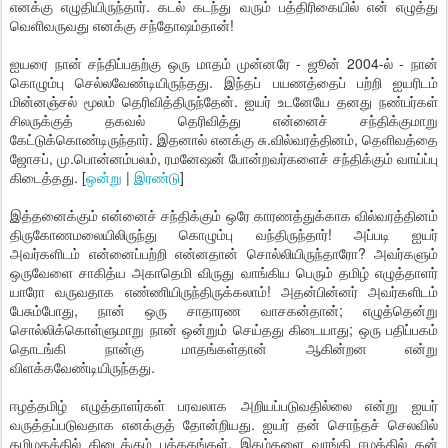
எனக்கு எழுதியிருந்தார். கடல் கடந்து வரும் பத்திரிகையில் என் எழுத்து
வெளிவருவது எனக்கு சந்தோஷம்தான்!
ஐயரை நான் சந்திப்பதற்கு ஒரு மாதம் முன்னரே - ஜூன் 2004-ல் - நான்
கொழும்பு செல்லவேண்டியிருந்தது. இந்தப் பயணத்தைப் பற்றி ஐயரிடம்
மின்னஞ்சல் மூலம் தெரிவித்திருந்தேன். ஐயர் உடனேயே தனது நண்பர்கள்
சிலருக்குத் தகவல் தெரிவித்து என்னைச் சந்திக்குமாறு
கேட்டுக்கொண்டிருந்தார். இதனால் எனக்கு சு.வில்வரத்தினம், தெளிவத்தை
ஜோசப், மு.பொன்னம்பலம், ரமனேஷன் போன்றவர்களைச் சந்திக்கும் வாய்ப்பு
கிடைத்தது. [
ஒன்று
|
இரண்டு
]
இத்தனைக்கும் என்னைச் சந்திக்கும் ஒரே காரணத்துக்காக வில்வரத்தினம்
திருகோணமலையிலிருந்து கொழும்பு வந்திருந்தார்! அப்படி ஐயர்
அவர்களிடம் என்னைப்பற்றி என்னதான் சொல்லியிருந்தாரோ? அவர்களும்
ஒருவேளை சாகித்ய அகாதெமி விருது வாங்கிய பெரும் தமிழ் எழுத்தாளர்
யாரோ வருவதாக எண்ணியிருந்திருக்கலாம்! அதன்பின்னர் அவர்களிடம்
பேசும்போது, நான் ஒரு சாதாரண வாசகன்தான்; எழுத்தென்று
சொல்லிக்கொள்ளுமாறு நான் ஒன்றும் செய்தது கிடையாது; ஒரு பதிப்பகம்
தொடங்கி நான்கு மாதங்கள்தான் ஆகின்றன என்று
விளக்கவேண்டியிருந்தது.
ஈழத்தமிழ் எழுத்தாளர்கள் பரவலாக அறியப்படுவதில்லை என்று ஐயர்
வருத்தப்படுவதாக எனக்குத் தோன்றியது. ஐயர் தன் சொந்தச் செலவில்
தமிழகத்தில் கிடைக்கும் புத்தகங்கள், இதழ்களை வாங்கி ஈழத்தில் தன்