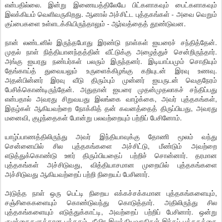
என்பதில்லை. இன்று இணையத்திலேயே பிட்களாகவும் பைட்களாகவும்
இலக்கியம் வெளிவருகிறது. ஆனால் அச்சிட்ட புத்தகங்கள் - அவை வெறும்
குப்பைகளை உள்ளடக்கியிருந்தாலும் - ஆர்வத்தைத் தூண்டுவன.
நான் லண்டனில் இருந்தபோது இரண்டு நாள்கள் ஐயரைச் சந்தித்தேன்.
முதல் நாள் நித்தியானந்தத்தின் வீட்டுக்கு அழைத்துச் சென்றிருந்தார்.
அங்கு ஐயரது நண்பர்கள் பலரும் இருந்தனர். இடியாப்பமும் சொதியும்
தேங்காய்த் துவையலும் உருளைக்கிழங்கு கறியுடன் இரவு உணவு.
அதன்பின்னர் இரவு வீடு திரும்பும் முன்னர் ஐயருடன் வெகுநேரம்
பேசிக்கொண்டிருந்தேன். அதுதான் ஐயரை முதன்முதலாகச் சந்திப்பது
என்பதால் அவரது சிறுவயது இலங்கை வாழ்க்கை, அவர் புத்தகங்கள்,
இதழ்கள் ஆகியவற்றை நோக்கித் தன் கவனத்தைத் திருப்பியது, அவரது
மனைவி, குழந்தைகள் போன்று பலவற்றையும் பற்றிப் பேசினோம்.
யாழ்ப்பாணத்திலிருந்து அவர் இந்தியாவுக்கு தோணி மூலம் வந்து
சென்னையில் சில புத்தகங்களை அச்சிட்டு, மீண்டும் அவற்றை
எடுத்துக்கொண்டு ஊர் திரும்பியதைப் பற்றிச் சொன்னார். தரமான
புத்தகங்கள் அச்சிடுவது, வித்தியாசமான முறையில் புத்தகங்களை
அச்சிடுவது ஆகியவற்றைப் பற்றி நிறையப் பேசினார்.
அடுத்த நாள் ஒரு பெட்டி நிறைய எக்கச்சக்கமான புத்தகங்களையும்,
சஞ்சிகைகளையும் கொண்டுவந்து கொடுத்தார். அதிலிருந்து சில
புத்தகங்களையும் எடுத்துக்காட்டி, அவற்றைப் பற்றிப் பேசினார். ஒன்று
குழந்தைகளுக்கான புத்தகம். தீவிர இலக்கியவாதிகள் இந்தப் புத்தகத்தை