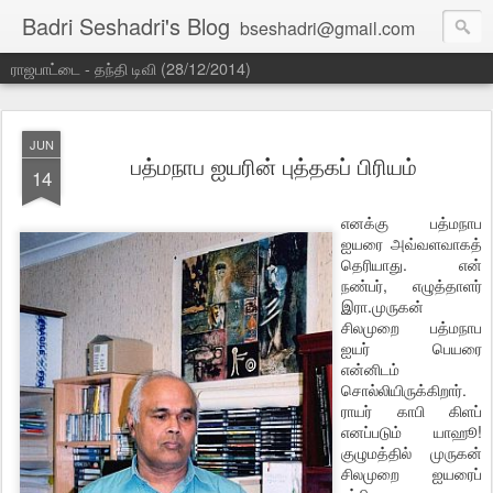
Badri Seshadri's Blog
bseshadri@gmail.com
ராஜபாட்டை - தந்தி டிவி (28/12/2014)
JUN
பத்மநாப ஐயரின் புத்தகப் பிரியம்
14
எனக்கு பத்மநாப
ஐயரை அவ்வளவாகத்
தெரியாது. என்
நண்பர், எழுத்தாளர்
இரா.முருகன்
சிலமுறை பத்மநாப
ஐயர் பெயரை
என்னிடம்
சொல்லியிருக்கிறார்.
ராயர் காபி கிளப்
எனப்படும் யாஹூ!
குழுமத்தில் முருகன்
சிலமுறை ஐயரைப்