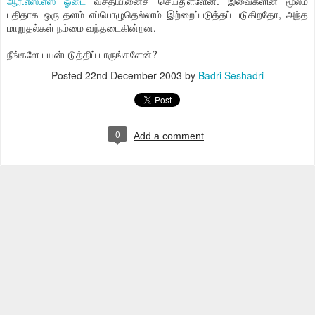
ஆர்.எஸ்.எஸ் ஓடை
வசதியினைச் செய்துள்ளேன். இவைகளின் மூலம்
புதிதாக ஒரு தளம் எப்பொழுதெல்லாம் இற்றைப்படுத்தப் படுகிறதோ, அந்த
மாறுதல்கள் நம்மை வந்தடைகின்றன.
நீங்களே பயன்படுத்திப் பாருங்களேன்?
Posted
22nd December 2003
by
Badri Seshadri
0
Add a comment