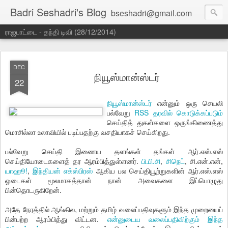
Badri Seshadri's Blog
bseshadri@gmail.com
ராஜபாட்டை - தந்தி டிவி (28/12/2014)
DEC
நியூஸ்மான்ஸ்டர்
22
நியூஸ்மான்ஸ்டர்
என்னும் ஒரு செயலி
பல்வேறு
RSS தரவில் கொடுக்கப்படும்
செய்தித் துகள்களை ஒருங்கிணைத்து
மொசில்லா உலாவியில் படிப்பதற்கு வசதியாகச் செய்கிறது.
பல்வேறு செய்தி இணைய தளங்கள் தங்கள் ஆர்.எஸ்.எஸ்
செய்தியோடைகளைத் தர ஆரம்பித்துள்ளனர்.
பி.பி.சி
,
சிநெட்
, சி.என்.என்,
யாஹூ!
,
இந்தியன் எக்ஸ்பிரஸ்
ஆகிய பல செய்தியூற்றுகளின் ஆர்.எஸ்.எஸ்
ஓடைகள் மூலமாகத்தான் நான் அவைகளை இப்பொழுது
பின்தொடருகிறேன்.
அதே நேரத்தில் ஆங்கில, மற்றும் தமிழ் வலைப்பதிவுகளும் இந்த முறையைப்
பின்பற்ற ஆரம்பித்து விட்டன.
என்னுடைய வலைப்பதிவிற்கும் இந்த