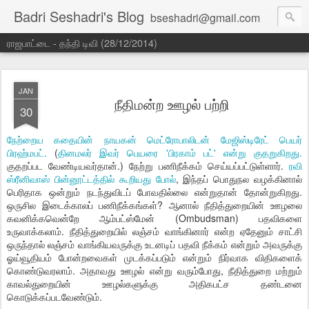
Badri Seshadri's Blog
bseshadri@gmail.com
ராஜபாட்டை - தந்தி டிவி (28/12/2014)
JAN
நீதிமன்ற ஊழல் பற்றி
30
நேற்றைய கதையின் நாயகன் மெட்ரோபாலிடன் மேஜிஸ்டிரேட் பெயர்
பிரஹ்மபட்.
(
தினமலர் இவர் பெயரை 'பிரகாம் பட்' என்று குதறுகிறது.
குதறப்பட வேண்டியவர்தான்.) நேற்று பணிநீக்கம் செய்யப்பட்டுள்ளார்.
ரவி
ஸ்ரீனிவாஸ் பின்னூட்டத்தில் கூறியது போல்
, இந்தப் பொதுநல வழக்கினால்
பெரிதாக ஒன்றும் நடந்துவிடப் போவதில்லை என்றுதான் தோன்றுகிறது.
ஒருசில இடைக்காலப் பணிநீக்கங்கள்? ஆனால் நீதித்துறையின் ஊழலை
கவனிக்கவென்றே ஆம்பட்ஸ்மேன் (Ombudsman) பதவிகளை
உருவாக்கலாம். நீதித்துறையில் லஞ்சம் வாங்கினார் என்ற ஏதேனும் சாட்சி
ஒருந்தால் லஞ்சம் வாங்கியவருக்கு உடனடிப் பதவி நீக்கம் என்றும் அவருக்கு
ஓய்வூதியம் போன்றவைகள் முடக்கப்படும் என்றும் நிர்வாக விதிகளைக்
கொண்டுவரலாம். அதாவது ஊழல் என்று வரும்போது, நீதித்துறை மற்றும்
காவல்துறையின் ஊழல்களுக்கு அதிகபட்ச தண்டனை
கொடுக்கப்படவேண்டும்.