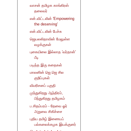
வாசன் தமிழக காங்கிரஸ்
தலைவர்
என்.விட்டலின் 'Empowering
the deserving'
என்.விட்டலின் பேச்சு
ஜெயலலிதாவின் மேலுள்ள
வழக்குகள்
புகையிலை இல்லாத 'வர்தான்'
பீடி
படித்த இரு கதைகள்
மாலனின் ஜெ.ஜெ சில
குறிப்புகள்
விமரிசனப் பகுதி
முந்துகிறது ஆந்திரம்,
பிந்துகிறது தமிழகம்
ப.சிதம்பரம் - தேவை ஓர்
அறுவை சிகிச்சை
புதிய தமிழ் இணையப்
பல்கலைக்கழக இயக்குனர்