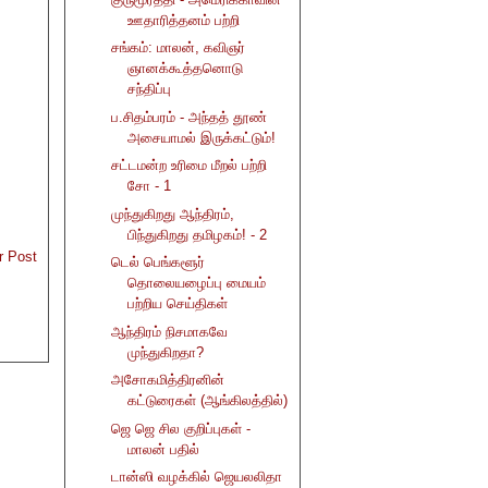
ஊதாரித்தனம் பற்றி
சங்கம்: மாலன், கவிஞர்
ஞானக்கூத்தனொடு
சந்திப்பு
ப.சிதம்பரம் - அந்தத் தூண்
அசையாமல் இருக்கட்டும்!
சட்டமன்ற உரிமை மீறல் பற்றி
சோ - 1
முந்துகிறது ஆந்திரம்,
பிந்துகிறது தமிழகம்! - 2
r Post
டெல் பெங்களூர்
தொலையழைப்பு மையம்
பற்றிய செய்திகள்
ஆந்திரம் நிசமாகவே
முந்துகிறதா?
அசோகமித்திரனின்
கட்டுரைகள் (ஆங்கிலத்தில்)
ஜெ ஜெ சில குறிப்புகள் -
மாலன் பதில்
டான்ஸி வழக்கில் ஜெயலலிதா