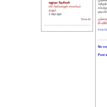
முதலில
சுஜாதா தேசிகன்
அதேபோல
ஸ்ரீ அரங்கராஜன் ஸ்வாமியும்
சம்பந்
நானும்
குடிமக
1 day ago
முந்த
Show All
தி ஹிந
POST
No co
Post 