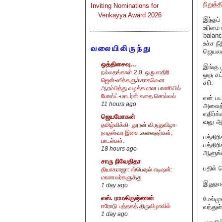
நிறுத்த
Inviting Nominations for
Venkayya Award 2026
இந்தப்
உரிமை 
balanc
உச்ச ந
வலையிலிருந்து
ஜெயலலி
ஒத்திசைவு...
இங்கு 
நல்லதங்காள் 2.0: ஒருமாதிரி
ஒரு சட
ஜென்-ஸீக்களுக்காகவென
சரி.
ஆரம்பித்து வழக்கமான பாணியில்
போஸ்ட்-மாடர்ன் கதை சொல்லல்
என் பய
11 hours ago
அவைத்த
எதிர்க
ஜெயமோகன்
வலு ஆ
தமிழ்விக்கி- தூரன் விருதுவிழா-
நாதஸ்வர இசை .கலைஞர்கள்,
பத்திர
பாடல்கள்.
பத்திர
18 hours ago
ஆளுங்
சாரு நிவேதிதா
பதில் 
தியாகராஜா: ஸ்பெஷல் எடிஷன்:
மாணவர்களுக்கு
இதுதான
1 day ago
எஸ். ராமகிருஷ்ணன்
மேல்மு
ஈரோடு புத்தகத் திருவிழாவில்
வந்துள
1 day ago