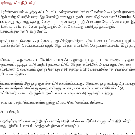
ியுள்ளது உச்ச நீதிமன்றம்.
 பிரச்சினையின் அடுத்த கட்டம்: சட்டமன்றங்களின் "உரிமை" என்ன? அவர்கள் நினைத்
மீறல் என்ற பெயரில் யார் மீது வேண்டுமானாலும் தண்டனை விதிக்கலாமா? Checks 
es என்று ஏதாவது ஒன்று வேண்டாமா என்பதைப் பற்றியெல்லாம் கேள்விகள் வரும். இ
ீதிமன்றம் பதில் தர வேண்டியிருக்கும். அந்த அளவுக்கு காளிமுத்துவுக்கும்,
தாவுக்கும் நன்றி கூறுவோம்.
முக்கியமாக நினைவு கூற வேண்டியது அதிமுக/திமுக வின் நிலைப்பாடுகளைப் பற்றியல
்டமன்றத்தின் செய்கையைப் பற்றி. அது எந்தக் கட்சியின் பெரும்பான்மையில் இருந்தால
மெல்லாம் ஒரு தலைவர், அவரின் வாய்ச்சொல்லுக்கு பயந்து சட்டமன்றத்தை நடத்தும்
லைவர், பூம்பூம் மாடு மாதிரி தலையாட்டும் அந்தக் கட்சியின் அவை உறுப்பினர்கள்,
்கட்சியினர் அனைவரும் ஒன்று சேர்ந்து எதிர்த்தாலும் பிரயோசனமில்லாத பெரும்பான்
கியவை பற்றியே.
ிக்கையாளர்கள் மீது ஒரு குற்றச்சாட்டு வைக்கப்பட்டது. அதனை ஒரு கமிட்டி ஆராய்ந்து
ிக்கையாளர்கள் செய்தது தவறு என்றது. உடனடியாக தண்டனை வாசிக்கப்பட்டு,
கட்சியினர் கையைத் தூக்கி தண்டனை உடனடியாக அமலுக்கும் வந்தது.
சொல்லப் பத்திரிக்கையாளர்களுக்கு உரிமை கொடுக்கப்படவில்லை.
் பயங்கரம்.
றையீடுக்கு சரியான வழி இருப்பதாகத் தெரியவில்லை. (இப்பொழுது உச்ச நீதிமன்றம்
்ளது, இனிப் போகப்போகத்தான் நிலை விளங்கும்.)