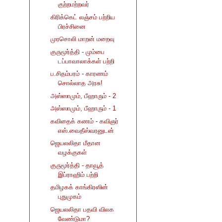
குற்றமற்றவர்
கிரிக்கெட் லஞ்சம் பற்றிய
பிரச்சினை
முரசொலி மாறன் மறைவு
குருமூர்த்தி - மும்பை
டப்பாவாலாக்கள் பற்றி
ப.சிதம்பரம் - காரணம்
சொல்லாத அரசு!
அஸ்ஸாமும், பீஹாரும் - 2
அஸ்ஸாமும், பீஹாரும் - 1
கவிதைக் கணம் - கவிஞர்
எஸ்.வைதீஸ்வரனுடன்
ஜெயலலிதா மீதான
வழக்குகள்
குருமூர்த்தி - தாவூத்
இப்ராஹிம் பற்றி
தமிழகக் காங்கிரஸின்
புதுமுகம்
ஜெயலலிதா பதவி விலக
வேண்டுமா?