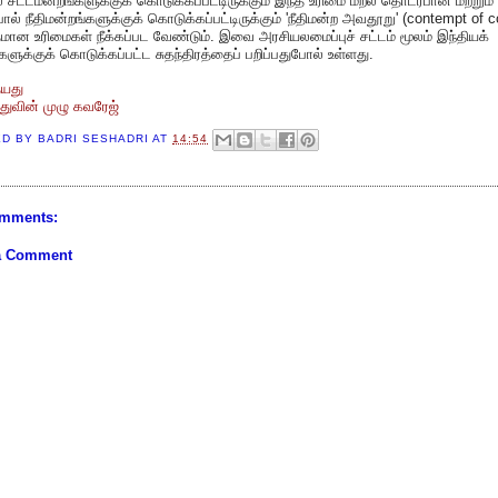
் சட்டமன்றங்களுக்குக் கொடுக்கப்பட்டிருக்கும் இந்த உரிமை மீறல் தொடர்பான மற்றும்
் நீதிமன்றங்களுக்குக் கொடுக்கப்பட்டிருக்கும் 'நீதிமன்ற அவதூறு' (contempt of c
தமான உரிமைகள் நீக்கப்பட வேண்டும். இவை அரசியலமைப்புச் சட்டம் மூலம் இந்தியக்
்களுக்குக் கொடுக்கப்பட்ட சுதந்திரத்தைப் பறிப்பதுபோல் உள்ளது.
ையது
்துவின் முழு கவரேஜ்
ED BY
BADRI SESHADRI
AT
14:54
mments:
a Comment