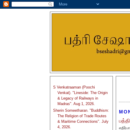
S Venkatraaman (Poochi
Venkat). "Lineside: The Origin
& Legacy of Railways in
Madras". Aug 1, 2026.
Sherin Someetharan. "Buddhism:
MON
The Religion of Trade Routes
பத்த
& Maritime Connections". July
4, 2026.
எதிர்ப