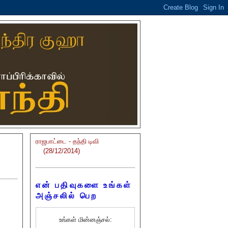
ராஜபாட்டை - தந்தி டிவி
(28/12/2014)
என் பதிவுகளை உங்கள்
அஞ்சலில் பெற
உங்கள் மின்னஞ்சல்: