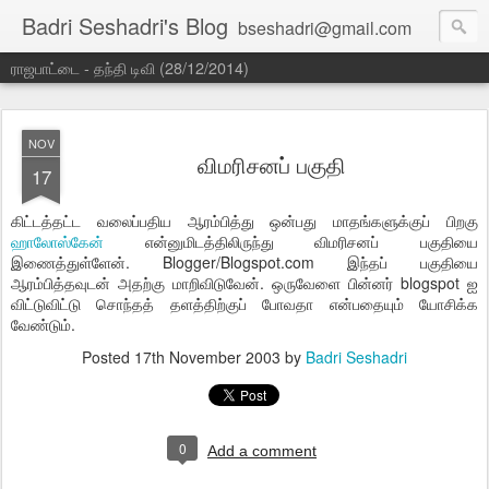
Badri Seshadri's Blog
bseshadri@gmail.com
ராஜபாட்டை - தந்தி டிவி (28/12/2014)
NOV
விமரிசனப் பகுதி
17
கிட்டத்தட்ட வலைப்பதிய ஆரம்பித்து ஒன்பது மாதங்களுக்குப் பிறகு
ஹாலோஸ்கேன்
என்னுமிடத்திலிருந்து விமரிசனப் பகுதியை
இணைத்துள்ளேன். Blogger/Blogspot.com இந்தப் பகுதியை
ஆரம்பித்தவுடன் அதற்கு மாறிவிடுவேன். ஒருவேளை பின்னர் blogspot ஐ
விட்டுவிட்டு சொந்தத் தளத்திற்குப் போவதா என்பதையும் யோசிக்க
வேண்டும்.
Posted
17th November 2003
by
Badri Seshadri
0
Add a comment